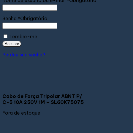
Nome de usuário ou e-mail
*
Obrigatório
Senha
*
Obrigatório
Lembre-me
Acessar
Perdeu sua senha?
Cabo de Força Tripolar ABNT P/
C-5 10A 250V 1M – SL60K75075
Fora de estoque