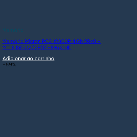
Memória
Memória Mícron PC3 12800R 4Gb 2Rx8 –
MT18JSF51272PDZ-1G6K1HF
Adicionar ao carrinho
-69%