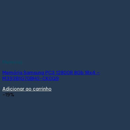
Memória
Memória Samsung PC3 12800R 8Gb 1Rx4 –
M393B1G70BH0-CK0Q9
Adicionar ao carrinho
-19%