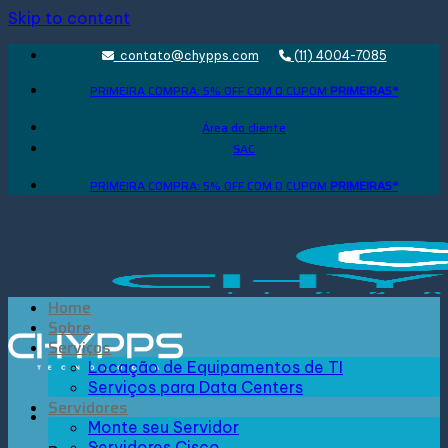
Skip to content
contato@chypps.com
(11) 4004-7085
PRIMEIRA COMPRA: 5% OFF COM O CUPOM
PRIMEIRA5*
Área do cliente
SAC
PRIMEIRA COMPRA: 5% OFF COM O CUPOM
PRIMEIRA5*
Home
Sobre
Serviços
Locação de Equipamentos de TI
Serviços para Data Centers
Servidores
Monte seu Servidor
Servidores Cisco