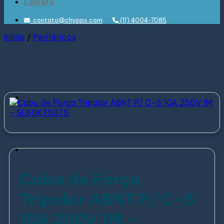
Contato
contato@chypps.com
(11) 4004-7085
Início
/
Periféricos
Cabo de Força
Tripolar ABNT P/ C-5
10A 250V 1M –