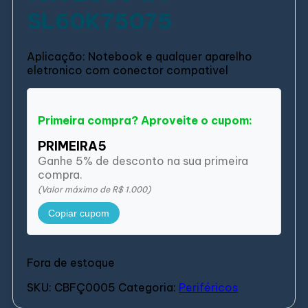
SL60K75075
Aplicação: Notebook e qualquer aparelho
eletronico com conector compativel
Primeira compra? Aproveite o cupom:
PRIMEIRA5
Ganhe 5% de desconto na sua primeira
compra.
(Valor máximo de R$ 1.000)
Copiar cupom
Fora de estoque
SKU:
CBFÇ0005
Categoria:
Periféricos