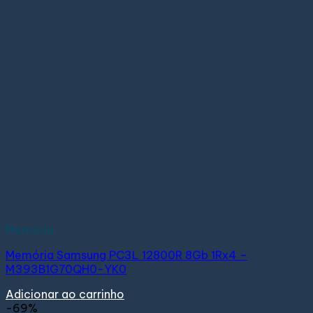
Memória
Memória Samsung PC3L 12800R 8Gb 1Rx4 –
M393B1G70QH0-YK0
Adicionar ao carrinho
-69%