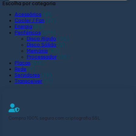
Escolha por categoria
Acessórios
(81)
Cooler / Fan
(27)
Energia
(62)
Periféricos
(279)
Disco Rígido
(45)
Disco Sólido
(2)
Memória
(82)
Processador
(99)
Placas
(213)
Rede
(7)
Servidores
(79)
Transceiver
(71)
Compra 100% segura com criptografia SSL