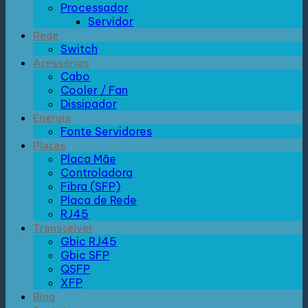
Processador
Servidor
Rede
Switch
Acessórios
Cabo
Cooler / Fan
Dissipador
Energia
Fonte Servidores
Placas
Placa Mãe
Controladora
Fibra (SFP)
Placa de Rede
RJ45
Transceiver
Gbic RJ45
Gbic SFP
QSFP
XFP
Blog