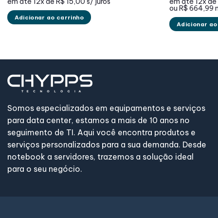
preço
preço
pr
em até
12x de
R$ 15,00
s/ juros
em até
12x de
original
atual
ori
ou
R$ 664,99
era:
é:
era
Adicionar ao carrinho
R$ 359,99.
R$ 179,99.
R$ 
Adicionar ao
Somos especializados em equipamentos e serviços
para data center, estamos a mais de 10 anos no
seguimento de TI. Aqui você encontra produtos e
serviços personalizados para a sua demanda. Desde
notebook a servidores, trazemos a solução ideal
para o seu negócio.