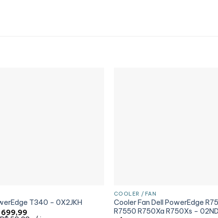
COOLER / FAN
Cooler Fan Dell PowerEdge R7
owerEdge T340 – 0X2JKH
R7550 R750Xa R750Xs – 02N
O
699,99