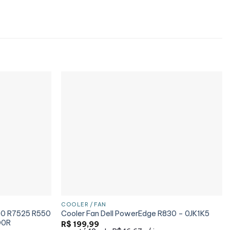
COOLER / FAN
50 R7525 R550
Cooler Fan Dell PowerEdge R830 – 0JK1K5
D0R
R$
199,99