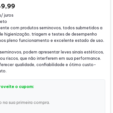
O
9,99
o
preço
/ juros
nal
atual
leto
é:
ente com produtos seminovos, todos submetidos a
64,99.
R$ 549,99.
de higienização, triagem e testes de desempenho
mos pleno funcionamento e excelente estado de uso.
 seminovos, podem apresentar leves sinais estéticos,
u riscos, que não interferem em sua performance.
recer qualidade, confiabilidade e ótimo custo-
uto.
roveite o cupom:
 na sua primeira compra.