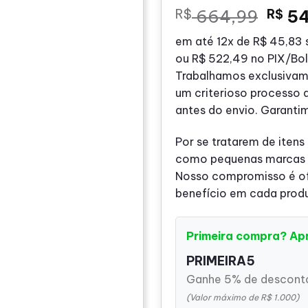
O
R$
664,99
R$
54
preç
em até
12x de
R$ 45,83
s
origi
ou
R$ 522,49
no PIX/Bo
era:
Trabalhamos exclusivam
R$ 6
um criterioso processo 
antes do envio. Garanti
Por se tratarem de itens
como pequenas marcas o
Nosso compromisso é ofe
benefício em cada prod
Primeira compra? Ap
PRIMEIRA5
Ganhe 5% de desconto
(Valor máximo de R$ 1.000)