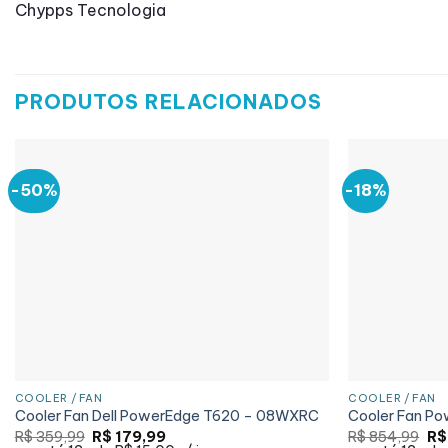
Chypps Tecnologia
PRODUTOS RELACIONADOS
-50%
-18%
COOLER / FAN
COOLER / FAN
Cooler Fan Dell PowerEdge T620 – 08WXRC
Cooler Fan P
O
O
O
R$
359,99
R$
179,99
R$
854,99
R$