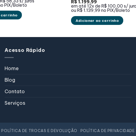
eço
preço
R$ 58,33
s/ juros
R$
1.199,99
ginal
atual
no PIX/Boleto
em até
12x de
R$ 100,00
s/ jur
:
é:
ou
R$ 1.139,99
no PIX/Boleto
854,99.
R$ 699,99.
 carrinho
Adicionar ao carrinho
Acesso Rápido
Home
Blog
Contato
Serviços
POLÍTICA DE TROCAS E DEVOLUÇÃO
POLÍTICA DE PRIVACIDADE