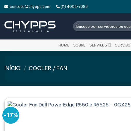
Skip
contato@chypps.com
(11) 4004-7085
to
content
Pesquisar
por:
HOME
SOBRE
SERVIÇOS
SERVIDO
INÍCIO
/
COOLER / FAN
-17%