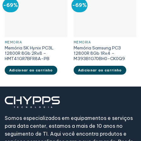
-69%
-69%
MEMÓRIA
MEMÓRIA
Memória SK Hynix PC3L
Memória Samsung PC3
12800R 8Gb 2Rx8 –
12800R 8Gb 1Rx4 –
HMT41GR7BFR8A-PB
M393B1G70BH0-CK0Q9
Adicionar ao carrinho
Adicionar ao carrinho
Somos especializados em equipamentos e serviços
para data center, estamos a mais de 10 anos no
seguimento de TI. Aqui você encontra produtos e