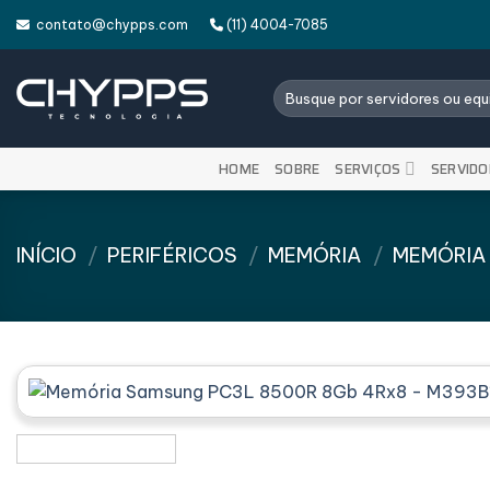
Skip
contato@chypps.com
(11) 4004-7085
to
content
Pesquisar
por:
HOME
SOBRE
SERVIÇOS
SERVIDO
INÍCIO
/
PERIFÉRICOS
/
MEMÓRIA
/
MEMÓRIA