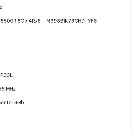
:
 8500R 8Gb 4Rx8 – M393B1K73CHD-YF8
: PC3L
066 MHz
ento: 8Gb