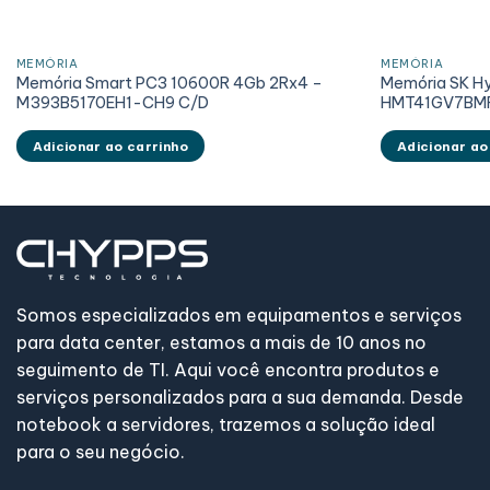
MEMÓRIA
MEMÓRIA
Memória Smart PC3 10600R 4Gb 2Rx4 –
Memória SK H
M393B5170EH1-CH9 C/D
HMT41GV7BM
Adicionar ao carrinho
Adicionar ao
Somos especializados em equipamentos e serviços
para data center, estamos a mais de 10 anos no
seguimento de TI. Aqui você encontra produtos e
serviços personalizados para a sua demanda. Desde
notebook a servidores, trazemos a solução ideal
para o seu negócio.