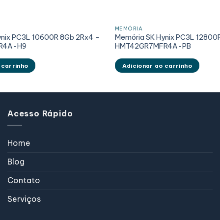
MEMÓRIA
ynix PC3L 10600R 8Gb 2Rx4 –
Memória SK Hynix PC3L 12800
R4A-H9
HMT42GR7MFR4A-PB
 carrinho
Adicionar ao carrinho
Acesso Rápido
Home
Blog
Contato
Serviços