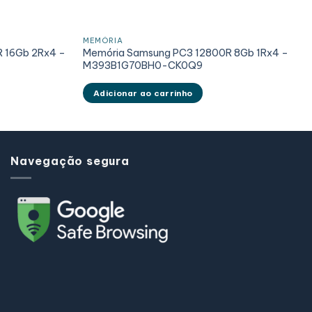
MEMÓRIA
R 16Gb 2Rx4 –
Memória Samsung PC3 12800R 8Gb 1Rx4 –
M393B1G70BH0-CK0Q9
Adicionar ao carrinho
Navegação segura