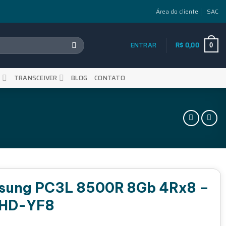
Área do cliente
SAC
ENTRAR
R$
0,00
0
S
TRANSCEIVER
BLOG
CONTATO
sung PC3L 8500R 8Gb 4Rx8 –
HD-YF8