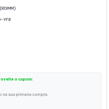
 (RDIMM)
D-YF8
a
roveite o cupom:
 na sua primeira compra.