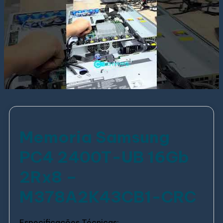
Memoria Samsung
PC4 2400T-UB 16Gb
2Rx8 –
M378A2K43CB1-CRC
Especificações Técnicas: