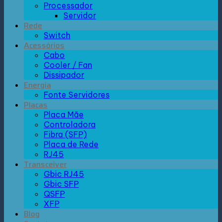
Processador
Servidor
Rede
Switch
Acessórios
Cabo
Cooler / Fan
Dissipador
Energia
Fonte Servidores
Placas
Placa Mãe
Controladora
Fibra (SFP)
Placa de Rede
RJ45
Transceiver
Gbic RJ45
Gbic SFP
QSFP
XFP
Blog