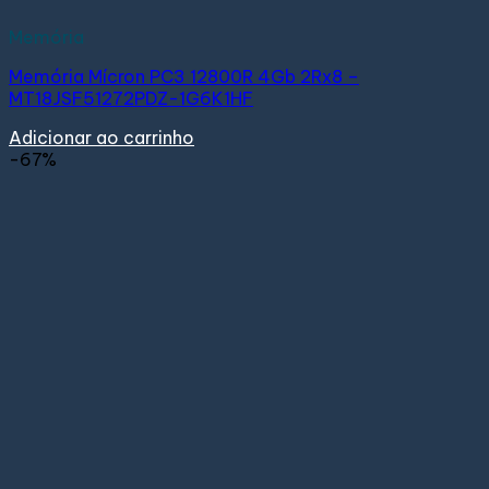
Memória
Memória Mícron PC3 12800R 4Gb 2Rx8 –
MT18JSF51272PDZ-1G6K1HF
Adicionar ao carrinho
-67%