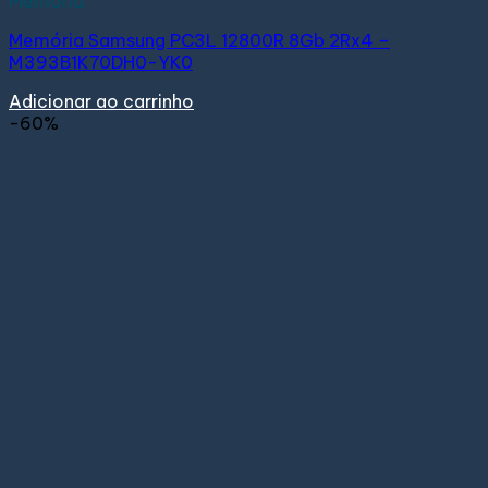
Memória
Memória Samsung PC3L 12800R 8Gb 2Rx4 –
M393B1K70DH0-YK0
Adicionar ao carrinho
-60%