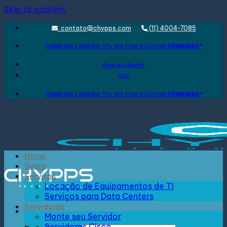
Skip to content
contato@chypps.com
(11) 4004-7085
PRIMEIRA COMPRA: 5% OFF COM O CUPOM
PRIMEIRA5*
Área do cliente
SAC
PRIMEIRA COMPRA: 5% OFF COM O CUPOM
PRIMEIRA5*
Home
Sobre
Serviços
Locação de Equipamentos de TI
Serviços para Data Centers
Servidores
Monte seu Servidor
Servidores Cisco