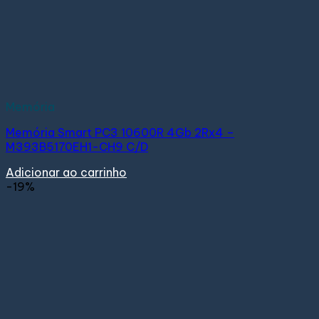
Memória
Memória Smart PC3 10600R 4Gb 2Rx4 –
M393B5170EH1-CH9 C/D
Adicionar ao carrinho
-19%