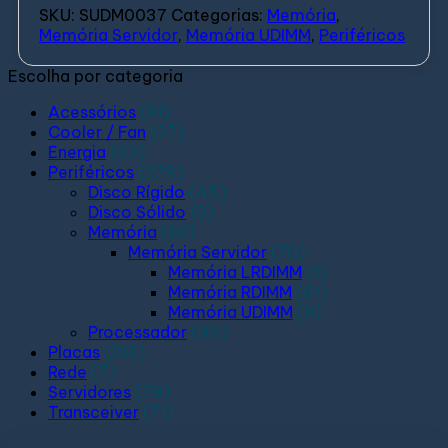
SKU:
SUDM0037
Categorias:
Memória
,
Memória Servidor
,
Memória UDIMM
,
Periféricos
Escolha por categoria
Acessórios
(81)
Cooler / Fan
(27)
Energia
(62)
Periféricos
(279)
Disco Rígido
(45)
Disco Sólido
(2)
Memória
(82)
Memória Servidor
(70)
Memória LRDIMM
(1)
Memória RDIMM
(61)
Memória UDIMM
(8)
Processador
(99)
Placas
(213)
Rede
(7)
Servidores
(79)
Transceiver
(71)