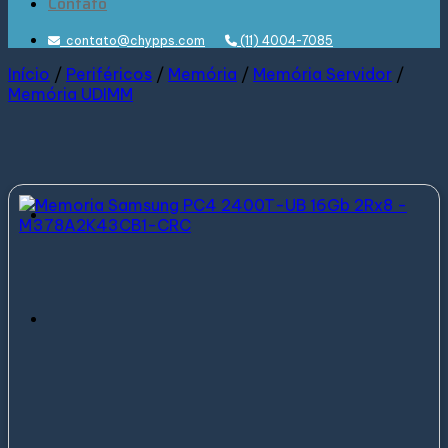
Contato
contato@chypps.com
(11) 4004-7085
Início
/
Periféricos
/
Memória
/
Memória Servidor
/
Memória UDIMM