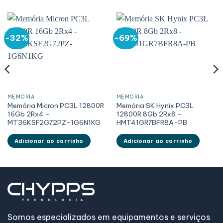
-32%
-69%
MEMÓRIA
MEMÓRIA
Memória Micron PC3L 12800R
Memória SK Hynix PC3L
16Gb 2Rx4 –
12800R 8Gb 2Rx8 –
MT36KSF2G72PZ-1G6N1KG
HMT41GR7BFR8A-PB
Adicionar ao carrinho
Adicionar ao carrinho
Somos especializados em equipamentos e serviços