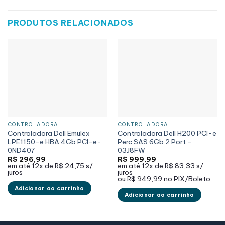
PRODUTOS RELACIONADOS
CONTROLADORA
CONTROLADORA
Controladora Dell Emulex
Controladora Dell H200 PCI-e
LPE1150-e HBA 4Gb PCI-e-
Perc SAS 6Gb 2 Port –
0ND407
03J8FW
R$
296,99
R$
999,99
em até
12x de
R$ 24,75
s/
em até
12x de
R$ 83,33
s/
juros
juros
ou
R$ 949,99
no PIX/Boleto
Adicionar ao carrinho
Adicionar ao carrinho