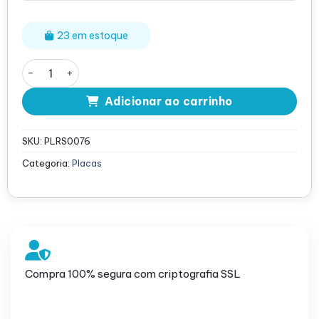
23 em estoque
Placa Riser HP DL380/DL560 G9 - 777281-001 Gaiola
Adicionar ao carrinho
SKU:
PLRS0076
Categoria:
Placas
Compra 100% segura com criptografia SSL