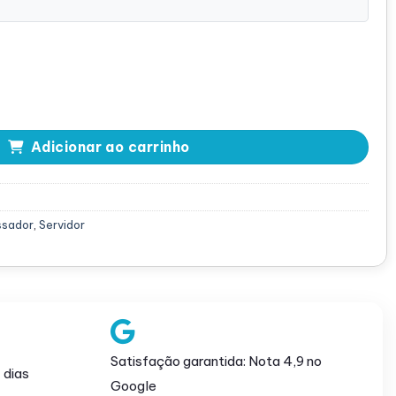
-2620 V4 quantidade
Adicionar ao carrinho
ssador
,
Servidor
Satisfação garantida: Nota 4,9 no
 dias
Google