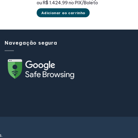
ou
R$ 1.424,99
no PIX/Boleto
.
Adicionar ao carrinho
Navegação segura
s.