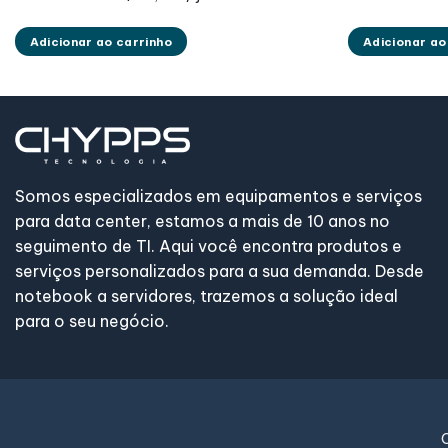
original
atual
ori
era:
é:
era
R$ 409,99.
R$ 279,99.
R$ 
Adicionar ao carrinho
Adicionar ao
Somos especializados em equipamentos e serviços
para data center, estamos a mais de 10 anos no
seguimento de TI. Aqui você encontra produtos e
serviços personalizados para a sua demanda. Desde
notebook a servidores, trazemos a solução ideal
para o seu negócio.
C