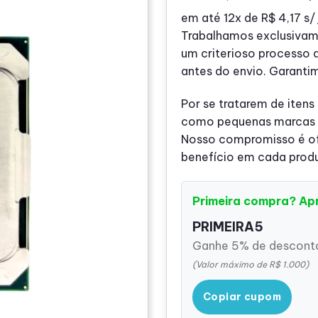
preço
em até
12x de
R$ 4,17
s/ 
origina
Trabalhamos exclusivam
era:
um criterioso processo 
R$ 69
antes do envio. Garanti
Por se tratarem de itens
como pequenas marcas o
Nosso compromisso é ofe
benefício em cada prod
Primeira compra? Ap
PRIMEIRA5
Ganhe 5% de desconto
(Valor máximo de R$ 1.000)
Copiar cupom