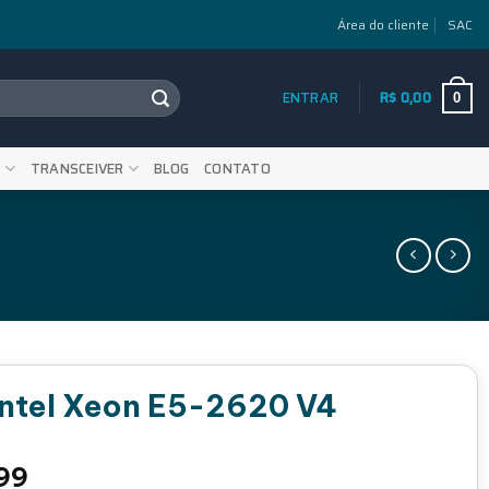
Área do cliente
SAC
ENTRAR
R$
0,00
0
S
TRANSCEIVER
BLOG
CONTATO
Intel Xeon E5-2620 V4
O
99