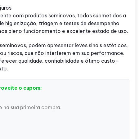
preço
juros
l
atual
ente com produtos seminovos, todos submetidos a
é:
de higienização, triagem e testes de desempenho
,99.
R$ 49,99.
mos pleno funcionamento e excelente estado de uso.
 seminovos, podem apresentar leves sinais estéticos,
u riscos, que não interferem em sua performance.
recer qualidade, confiabilidade e ótimo custo-
uto.
roveite o cupom:
 na sua primeira compra.