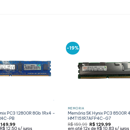
-19%
MEMÓRIA
nix PC3 12800R 8Gb 1Rx4 –
Memória SK Hynix PC3 8500R 
R4C-PB
HMT151R7AFP4C-G7
O
O
O
149,99
R$
159,99
R$
129,99
eço
preço
preço
preço
R$ 12,50
s/ juros
em até
12x de
R$ 10,83
s/ juros