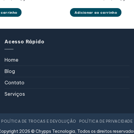
ginal
atual
original
atual
:
é:
era:
é:
479,99.
R$ 149,99.
R$ 159,99.
R$ 129,99
 carrinho
Adicionar ao carrinho
Acesso Rápido
Home
Blog
Contato
Serviços
POLÍTICA DE TROCAS E DEVOLUÇÃO
POLÍTICA DE PRIVACIDADE
opyright 2026 © Chypps Tecnologia, Todos os direitos reservado