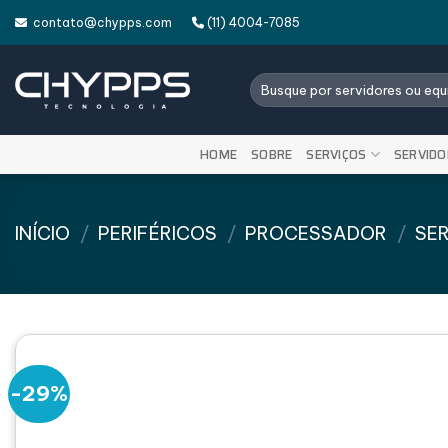
Skip
contato@chypps.com
(11) 4004-7085
to
content
Pesquisar
por:
HOME
SOBRE
SERVIÇOS
SERVIDO
INÍCIO
/
PERIFÉRICOS
/
PROCESSADOR
/
SE
-29%