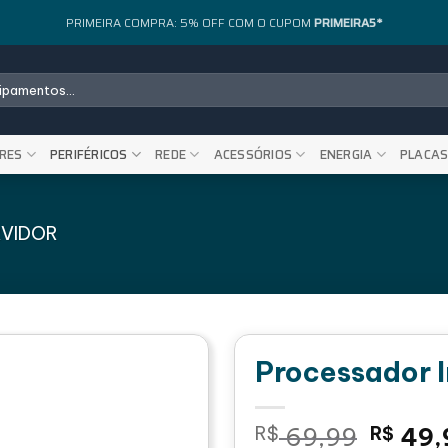
PRIMEIRA COMPRA: 5% OFF COM O CUPOM
PRIMEIRA5*
RES
PERIFÉRICOS
REDE
ACESSÓRIOS
ENERGIA
PLACA
RVIDOR
Processador 
O
R$
69,99
R$
49,