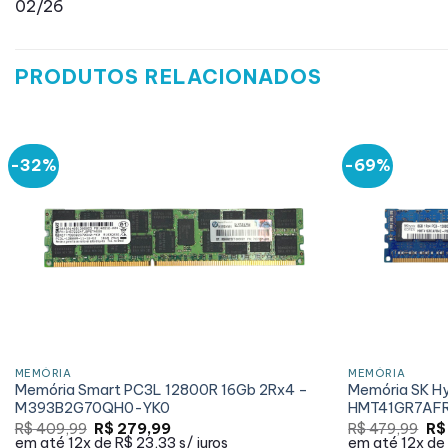
02/26
PRODUTOS RELACIONADOS
-32%
-69%
MEMÓRIA
MEMÓRIA
Memória Smart PC3L 12800R 16Gb 2Rx4 –
Memória SK Hy
M393B2G70QH0-YK0
HMT41GR7AF
O
O
O
R$
409,99
R$
279,99
R$
479,99
R$
preço
preço
pr
em até
12x de
R$ 23,33
s/ juros
em até
12x de