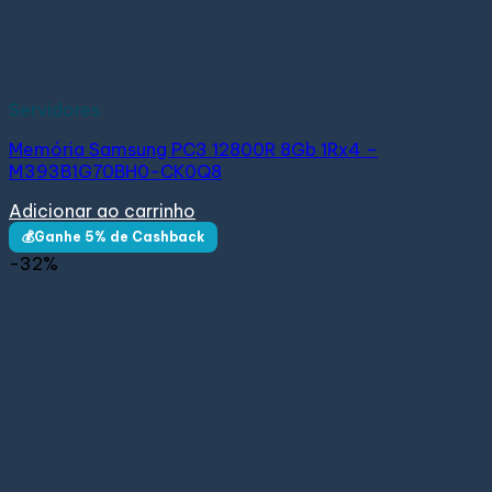
Servidores
Memória Samsung PC3 12800R 8Gb 1Rx4 –
M393B1G70BH0-CK0Q8
Adicionar ao carrinho
💰Ganhe 5% de Cashback
-32%