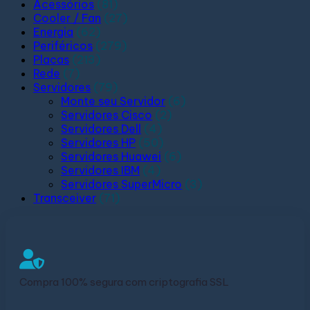
Acessórios
(81)
Cooler / Fan
(27)
Energia
(62)
Periféricos
(279)
Placas
(213)
Rede
(7)
Servidores
(79)
Monte seu Servidor
(6)
Servidores Cisco
(2)
Servidores Dell
(4)
Servidores HP
(50)
Servidores Huawei
(6)
Servidores IBM
(4)
Servidores SuperMicro
(3)
Transceiver
(71)
Compra 100% segura com criptografia SSL