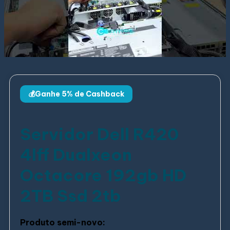
💰Ganhe 5% de Cashback
Servidor Dell R420
4lff Dualxeon
Octacore 192gb HD
2TB Ssd 2tb
Produto semi-novo: