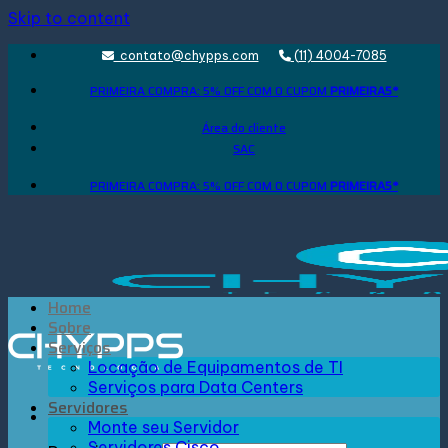
Skip to content
contato@chypps.com
(11) 4004-7085
PRIMEIRA COMPRA: 5% OFF COM O CUPOM
PRIMEIRA5*
Área do cliente
SAC
PRIMEIRA COMPRA: 5% OFF COM O CUPOM
PRIMEIRA5*
Home
Sobre
Serviços
Locação de Equipamentos de TI
Serviços para Data Centers
Servidores
Monte seu Servidor
Servidores Cisco