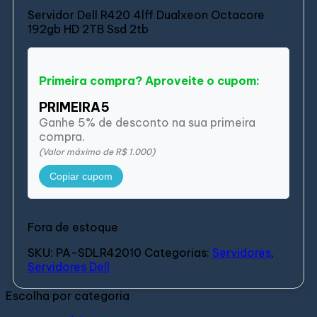
Servidor Dell R420 4lff Dualxeon Octacore
192gb HD 2TB Ssd 2tb
Primeira compra? Aproveite o cupom:
PRIMEIRA5
Ganhe 5% de desconto na sua primeira
compra.
(Valor máximo de R$ 1.000)
Copiar cupom
Fora de estoque
SKU:
PA-SDLR42010
Categorias:
Servidores
,
Servidores Dell
Escolha por categoria