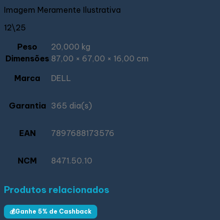
Imagem Meramente Ilustrativa
12\25
Peso
20,000 kg
Dimensões
87,00 × 67,00 × 16,00 cm
Marca
DELL
Garantia
365 dia(s)
EAN
7897688173576
NCM
8471.50.10
Produtos relacionados
💰Ganhe 5% de Cashback