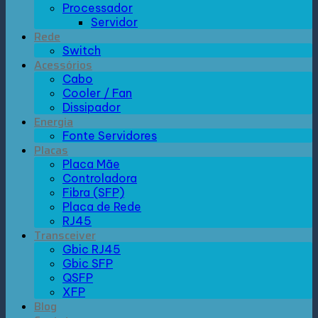
Processador
Servidor
Rede
Switch
Acessórios
Cabo
Cooler / Fan
Dissipador
Energia
Fonte Servidores
Placas
Placa Mãe
Controladora
Fibra (SFP)
Placa de Rede
RJ45
Transceiver
Gbic RJ45
Gbic SFP
QSFP
XFP
Blog