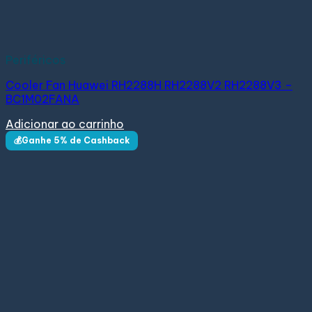
Periféricos
Cooler Fan Huawei RH2288H RH2288V2 RH2288V3 –
BC1M02FANA
Adicionar ao carrinho
💰Ganhe 5% de Cashback