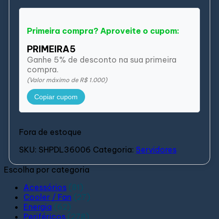
Primeira compra? Aproveite o cupom:
PRIMEIRA5
Ganhe 5% de desconto na sua primeira
compra.
(Valor máximo de R$ 1.000)
Copiar cupom
Fora de estoque
SKU:
SHPDL36006
Categoria:
Servidores
Escolha por categoria
Acessórios
(81)
Cooler / Fan
(27)
Energia
(62)
Periféricos
(278)