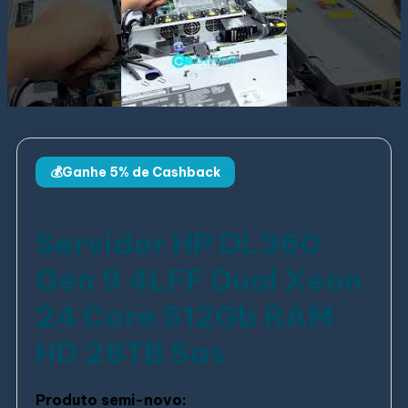
💰Ganhe 5% de Cashback
Servidor HP DL360
Gen 9 4LFF Dual Xeon
24 Core 512Gb RAM
HD 28TB Sas
Produto semi-novo: