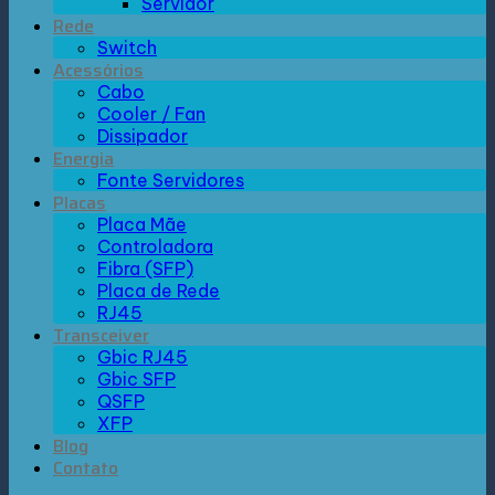
Servidor
Rede
Switch
Acessórios
Cabo
Cooler / Fan
Dissipador
Energia
Fonte Servidores
Placas
Placa Mãe
Controladora
Fibra (SFP)
Placa de Rede
RJ45
Transceiver
Gbic RJ45
Gbic SFP
QSFP
XFP
Blog
Contato