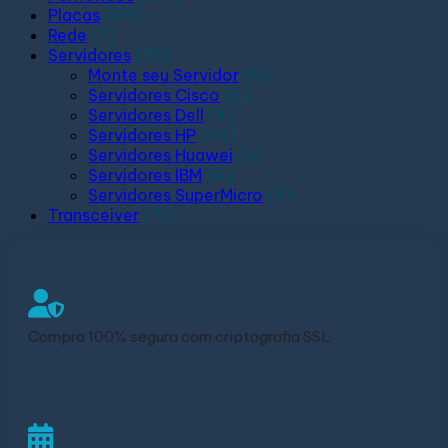
Placas
(213)
Rede
(7)
Servidores
(79)
Monte seu Servidor
(6)
Servidores Cisco
(2)
Servidores Dell
(4)
Servidores HP
(50)
Servidores Huawei
(6)
Servidores IBM
(4)
Servidores SuperMicro
(3)
Transceiver
(71)
Compra 100% segura com criptografia SSL