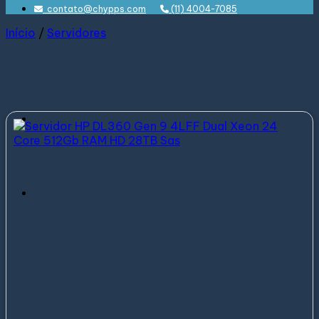
contato@chypps.com
(11) 4004-7085
Início
/
Servidores