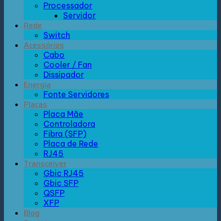
Processador
Servidor
Rede
Switch
Acessórios
Cabo
Cooler / Fan
Dissipador
Energia
Fonte Servidores
Placas
Placa Mãe
Controladora
Fibra (SFP)
Placa de Rede
RJ45
Transceiver
Gbic RJ45
Gbic SFP
QSFP
XFP
Blog