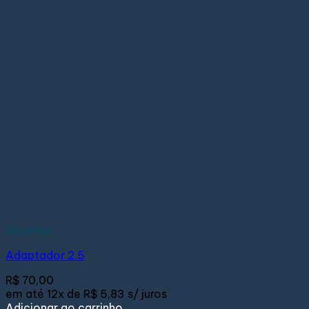
Gavetas
Adaptador 2.5
R$
70,00
em até
12x de
R$ 5,83
s/ juros
Adicionar ao carrinho