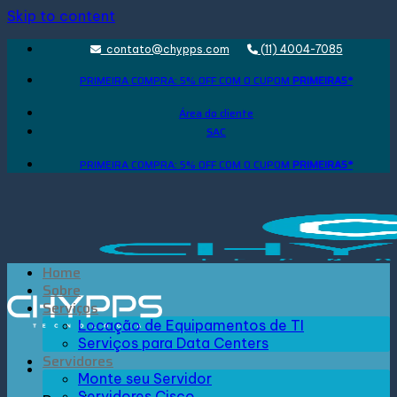
Skip to content
contato@chypps.com
(11) 4004-7085
PRIMEIRA COMPRA: 5% OFF COM O CUPOM
PRIMEIRA5*
Área do cliente
SAC
PRIMEIRA COMPRA: 5% OFF COM O CUPOM
PRIMEIRA5*
Home
Sobre
Serviços
Locação de Equipamentos de TI
Serviços para Data Centers
Servidores
Monte seu Servidor
Servidores Cisco