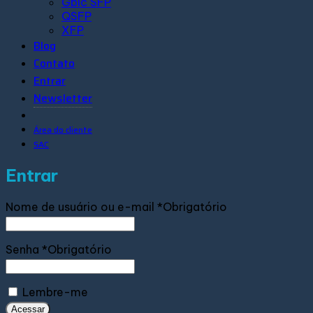
Gbic SFP
QSFP
XFP
Blog
Contato
Entrar
Newsletter
Área do cliente
SAC
Entrar
Nome de usuário ou e-mail
*
Obrigatório
Senha
*
Obrigatório
Lembre-me
Acessar