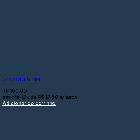
Gavetas
Gaveta 3.5 IBM
R$
150,00
em até
12x de
R$ 12,50
s/ juros
Adicionar ao carrinho