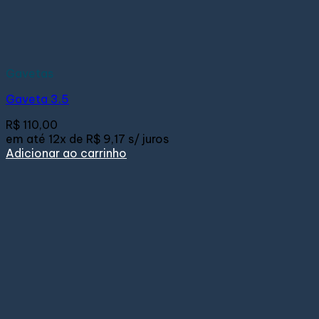
Gavetas
Gaveta 3.5
R$
110,00
em até
12x de
R$ 9,17
s/ juros
Adicionar ao carrinho