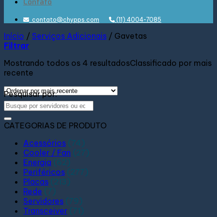
Contato
contato@chypps.com
(11) 4004-7085
Início
/
Serviços Adicionais
/
Gavetas
Filtrar
Mostrando todos os 4 resultados
Classificado por mais
recente
Pesquisar por:
CATEGORIAS DE PRODUTO
Acessórios
(74)
Cooler / Fan
(27)
Energia
(62)
Periféricos
(277)
Placas
(213)
Rede
(7)
Servidores
(79)
Transceiver
(71)