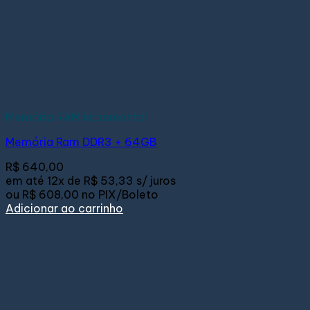
Memória RAM incremental
Memória Ram DDR3 + 64GB
R$
640,00
em até
12x de
R$ 53,33
s/ juros
ou
R$ 608,00
no PIX/Boleto
Adicionar ao carrinho