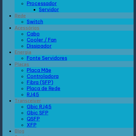
Processador
Servidor
Rede
Switch
Acessórios
Cabo
Cooler / Fan
Dissipador
Energia
Fonte Servidores
Placas
Placa Mãe
Controladora
Fibra (SFP)
Placa de Rede
RJ45
Transceiver
Gbic RJ45
Gbic SFP
QSFP
XFP
Blog