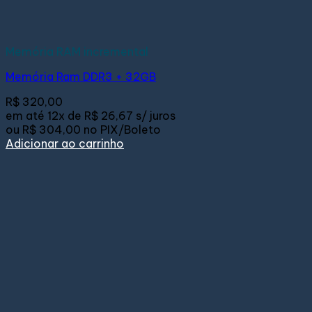
Memória RAM incremental
Memória Ram DDR3 + 32GB
R$
320,00
em até
12x de
R$ 26,67
s/ juros
ou
R$ 304,00
no PIX/Boleto
Adicionar ao carrinho