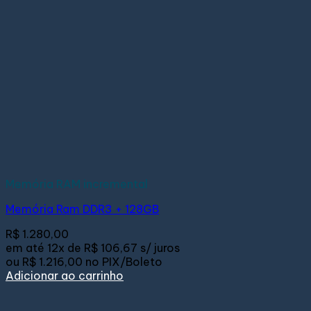
Memória RAM incremental
Memória Ram DDR3 + 128GB
R$
1.280,00
em até
12x de
R$ 106,67
s/ juros
ou
R$ 1.216,00
no PIX/Boleto
Adicionar ao carrinho