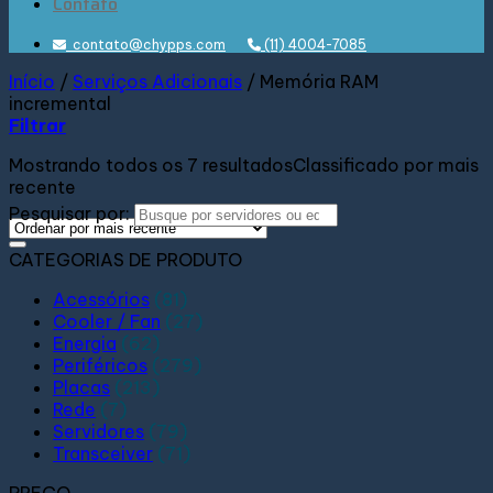
Contato
contato@chypps.com
(11) 4004-7085
Início
/
Serviços Adicionais
/
Memória RAM
incremental
Filtrar
Mostrando todos os 7 resultados
Classificado por mais
recente
Pesquisar por:
CATEGORIAS DE PRODUTO
Acessórios
(81)
Cooler / Fan
(27)
Energia
(62)
Periféricos
(279)
Placas
(213)
Rede
(7)
Servidores
(79)
Transceiver
(71)