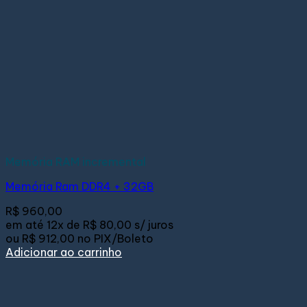
Memória RAM incremental
Memória Ram DDR4 + 32GB
R$
960,00
em até
12x de
R$ 80,00
s/ juros
ou
R$ 912,00
no PIX/Boleto
Adicionar ao carrinho