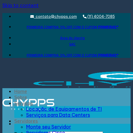
Skip to content
contato@chypps.com
(11) 4004-7085
PRIMEIRA COMPRA: 5% OFF COM O CUPOM
PRIMEIRA5*
Área do cliente
SAC
PRIMEIRA COMPRA: 5% OFF COM O CUPOM
PRIMEIRA5*
Home
Sobre
Serviços
Locação de Equipamentos de TI
Serviços para Data Centers
Servidores
Monte seu Servidor
Servidores Cisco