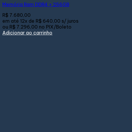
Memória Ram DDR4 + 256GB
R$
7.680,00
em até
12x de
R$ 640,00
s/ juros
ou
R$ 7.296,00
no PIX/Boleto
Adicionar ao carrinho