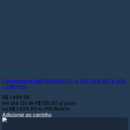
Controladora
Controladora Dell HBA350i PCi-e SAS 12Gb SATA 6Gb
– 0NFYVN
R$
1.499,99
em até
12x de
R$ 125,00
s/ juros
ou
R$ 1.424,99
no PIX/Boleto
Adicionar ao carrinho