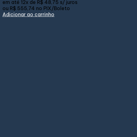
em até
12x de
R$ 48,75
s/ juros
ou
R$ 555,74
no PIX/Boleto
Adicionar ao carrinho