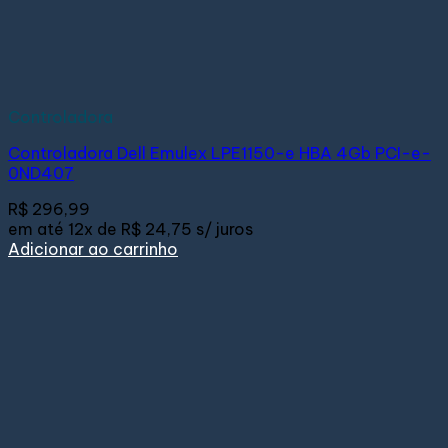
Controladora
Controladora Dell Emulex LPE1150-e HBA 4Gb PCI-e-
0ND407
R$
296,99
em até
12x de
R$ 24,75
s/ juros
Adicionar ao carrinho