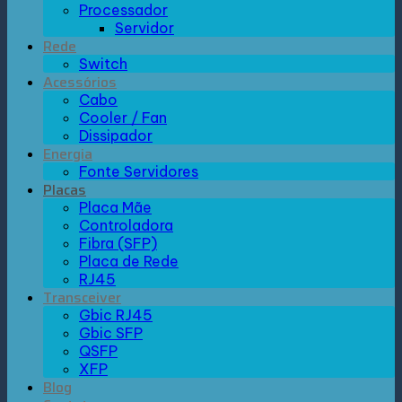
Processador
Servidor
Rede
Switch
Acessórios
Cabo
Cooler / Fan
Dissipador
Energia
Fonte Servidores
Placas
Placa Mãe
Controladora
Fibra (SFP)
Placa de Rede
RJ45
Transceiver
Gbic RJ45
Gbic SFP
QSFP
XFP
Blog