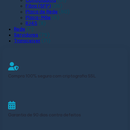
Controladora
(61)
Fibra (SFP)
(26)
Placa de Rede
(60)
Placa-Mãe
(6)
RJ45
(8)
Rede
(7)
Servidores
(79)
Transceiver
(71)
Compra 100% segura com criptografia SSL
Garantia de 90 dias contra defeitos