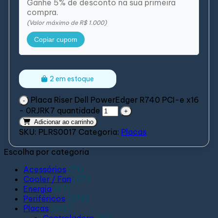
Ganhe 5% de desconto na sua primeira
compra.
(Valor máximo de R$ 1.000)
Copiar cupom
2 em estoque
Placa Riser Dell PowerEdger R740 PCI-e x16
- 0RJRK7 quantidade
Adicionar ao carrinho
SKU:
PLRS0017
Categoria:
Placas
Escolha por categoria
Acessórios
(71)
Cooler / Fan
(27)
Energia
(62)
Periféricos
(278)
Placas
(213)