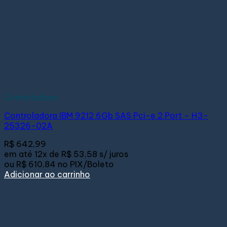
Controladora
Controladora IBM 9212 6Gb SAS Pci-e 2 Port – H3-
25326-02A
R$
642,99
em até
12x de
R$ 53,58
s/ juros
ou
R$ 610,84
no PIX/Boleto
Adicionar ao carrinho