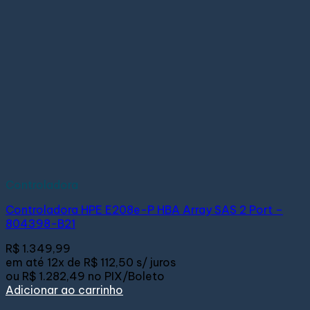
Controladora
Controladora HPE E208e-P HBA Array SAS 2 Port –
804398-B21
R$
1.349,99
em até
12x de
R$ 112,50
s/ juros
ou
R$ 1.282,49
no PIX/Boleto
Adicionar ao carrinho