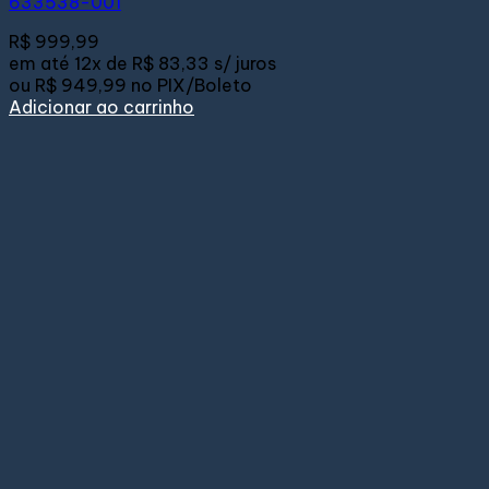
633538-001
R$
999,99
em até
12x de
R$ 83,33
s/ juros
ou
R$ 949,99
no PIX/Boleto
Adicionar ao carrinho