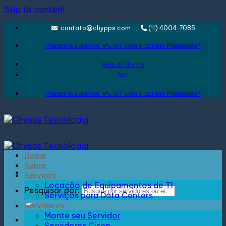
Skip to content
contato@chypps.com
(11) 4004-7085
PRIMEIRA COMPRA: 5% OFF COM O CUPOM
PRIMEIRA5*
Área do cliente
SAC
PRIMEIRA COMPRA: 5% OFF COM O CUPOM
PRIMEIRA5*
Home
Sobre
Serviços
Locação de Equipamentos de TI
Pesquisar por:
Serviços para Data Centers
Servidores
Monte seu Servidor
Entrar
Servidores Cisco