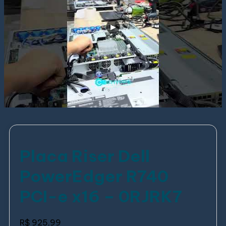
Placa Riser Dell
PowerEdger R740
PCI-e x16 – 0RJRK7
R$
925,99