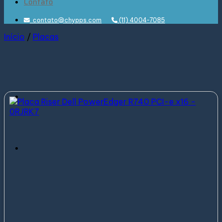
Contato
contato@chypps.com
(11) 4004-7085
Início
/
Placas