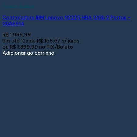
Controladora
Controladora IBM Lenovo N2225 HBA 12Gb 2 Portas –
00AE914
R$
1.999,99
em até
12x de
R$ 166,67
s/ juros
ou
R$ 1.899,99
no PIX/Boleto
Adicionar ao carrinho