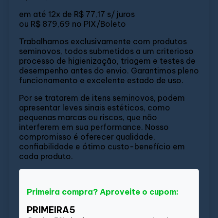
em até
12x de
R$ 77,17
s/ juros
ou
R$ 879,69
no PIX/Boleto
Trabalhamos exclusivamente com produtos
seminovos, todos submetidos a um criterioso
processo de higienização, triagem e testes de
desempenho antes do envio. Garantimos pleno
funcionamento e excelente estado de uso.
Por se tratarem de itens seminovos, podem
apresentar leves sinais estéticos, como
pequenas marcas ou riscos, que não
interferem em sua performance. Nosso
compromisso é oferecer qualidade,
confiabilidade e ótimo custo-benefício em
cada produto.
Primeira compra? Aproveite o cupom:
PRIMEIRA5