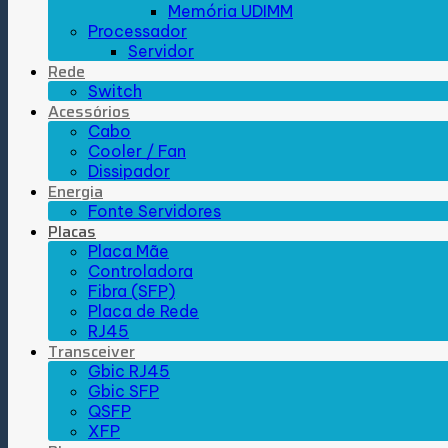
Memória UDIMM
Processador
Servidor
Rede
Switch
Acessórios
Cabo
Cooler / Fan
Dissipador
Energia
Fonte Servidores
Placas
Placa Mãe
Controladora
Fibra (SFP)
Placa de Rede
RJ45
Transceiver
Gbic RJ45
Gbic SFP
QSFP
XFP