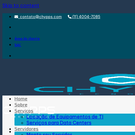
Skip to content
contato@chypps.com
(11) 4004-7085
Área do cliente
SAC
Home
Sobre
Serviços
Locação de Equipamentos de TI
Serviços para Data Centers
Servidores
Monte seu Servidor