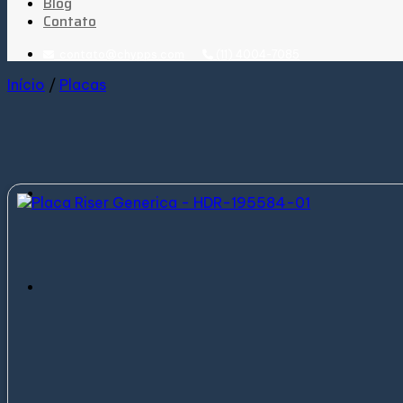
Blog
Contato
contato@chypps.com
(11) 4004-7085
Início
/
Placas