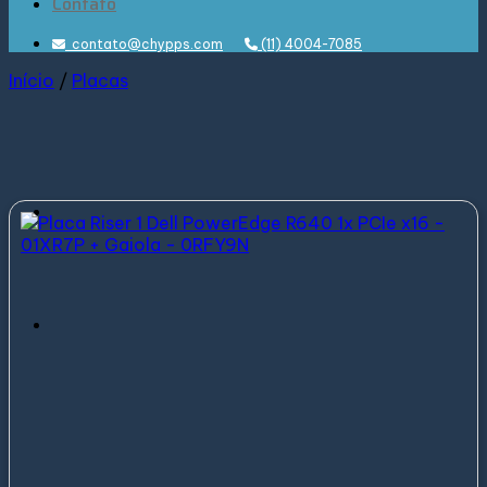
Contato
contato@chypps.com
(11) 4004-7085
Início
/
Placas