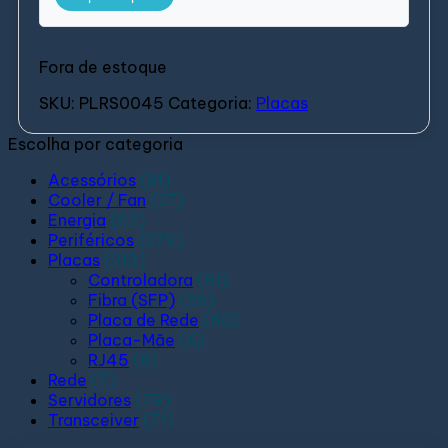
Fora de estoque
SKU:
PLRS0045
Categoria:
Placas
Escolha por categoria
Acessórios
(81)
Cooler / Fan
(27)
Energia
(62)
Periféricos
(279)
Placas
(213)
Controladora
(61)
Fibra (SFP)
(26)
Placa de Rede
(60)
Placa-Mãe
(6)
RJ45
(8)
Rede
(7)
Servidores
(79)
Transceiver
(71)