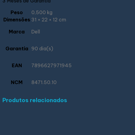
3 Meses de Garantia
Peso
0,500 kg
Dimensões
31 × 22 × 12 cm
Marca
Dell
Garantia
90 dia(s)
EAN
7896627971945
NCM
8471.50.10
Produtos relacionados