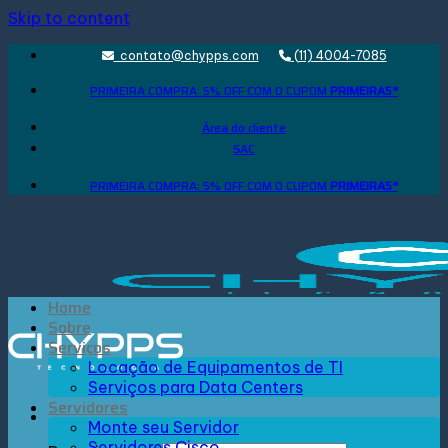
Skip to content
contato@chypps.com
(11) 4004-7085
PRIMEIRA COMPRA: 5% OFF COM O CUPOM
PRIMEIRA5*
Área do cliente
SAC
PRIMEIRA COMPRA: 5% OFF COM O CUPOM
PRIMEIRA5*
Home
Sobre
Serviços
Locação de Equipamentos de TI
Serviços para Data Centers
Servidores
Monte seu Servidor
Servidores Cisco