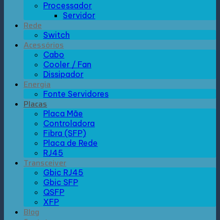
Processador
Servidor
Rede
Switch
Acessórios
Cabo
Cooler / Fan
Dissipador
Energia
Fonte Servidores
Placas
Placa Mãe
Controladora
Fibra (SFP)
Placa de Rede
RJ45
Transceiver
Gbic RJ45
Gbic SFP
QSFP
XFP
Blog