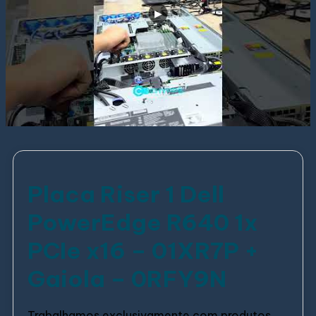
Placa Riser 1 Dell
PowerEdge R640 1x
PCIe x16 – 01XR7P +
Gaiola – 0RFY9N
Trabalhamos exclusivamente com produtos