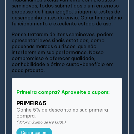
seminovos, todos submetidos a um criterioso
processo de higienização, triagem e testes de
desempenho antes do envio. Garantimos pleno
funcionamento e excelente estado de uso.
Por se tratarem de itens seminovos, podem
apresentar leves sinais estéticos, como
pequenas marcas ou riscos, que não
interferem em sua performance. Nosso
compromisso é oferecer qualidade,
confiabilidade e ótimo custo-benefício em
cada produto.
Primeira compra? Aproveite o cupom:
PRIMEIRA5
Ganhe 5% de desconto na sua primeira
compra.
(Valor máximo de R$ 1.000)
Copiar cupom